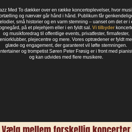
azz Med To dækker over en række koncertoplevelser, hvor musi
fortælling og nærvær går hånd i hånd. Publikum får genkendelig
lodier, små historier og en varm stemning – uanset om det er i
ognegård, på et plejehjem eller i en fyldt sal.
Vi tilbyder
koncert
og musikforedrag til offentlige events, privatfester, firmafester,
eniorklubber, plejecentre og mere. Vores optrædener er fyldt m
glæde og engagement, der garanteret vil løfte stemningen.
ntertainer og trompetist Søren Peter Frøsig er i front med pianist
og kan udvides med flere musikere.
Vælg mellem forskellig koncerter