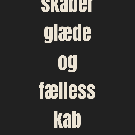
skaber
glæde
og
fælless
kab