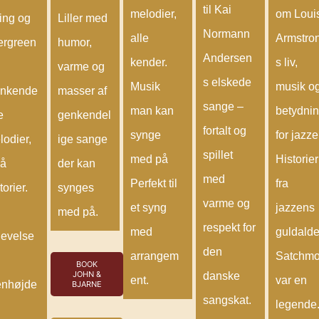
til Kai
melodier,
om Loui
ing og
Liller med
Normann
alle
Armstro
ergreen
humor,
Andersen
kender.
s liv,
varme og
s elskede
Musik
musik o
nkende
masser af
sange –
man kan
betydni
e
genkendel
fortalt og
synge
for jazze
lodier,
ige sange
spillet
med på
Historier
å
der kan
med
Perfekt til
fra
torier.
synges
varme og
et syng
jazzens
med på.
respekt for
med
guldalde
levelse
den
arrangem
Satchm
BOOK
JOHN &
danske
ent.
var en
enhøjde
BJARNE
sangskat.
legende