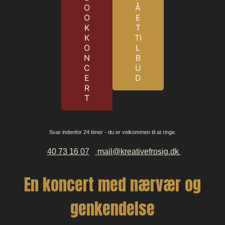
O
Å
O
E
K
T
K
TI
O
L
N
B
C
U
E
D
R
T
Svar indenfor 24 timer - du er velkommen til at ringe.
40 73 16 07
mail@kreativefrosig.dk
En koncert med nærvær og
genkendelse