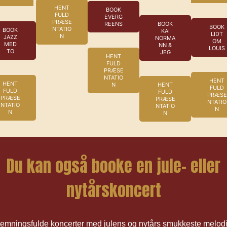
HENT
BOOK
FULD
EVERG
PRÆSE
REENS
BOOK
BOOK
NTATIO
BOOK
KAI
LIDT
N
JAZZ
NORMA
OM
MED
NN &
LOUIS
TO
JEG
HENT
FULD
PRÆSE
NTATIO
HENT
HENT
N
HENT
FULD
FULD
FULD
PRÆSE
PRÆSE
PRÆSE
NTATIO
NTATIO
NTATIO
N
N
N
Du kan også booke en jule- eller
nytårskoncert
emningsfulde koncerter med julens og nytårs smukkeste melod