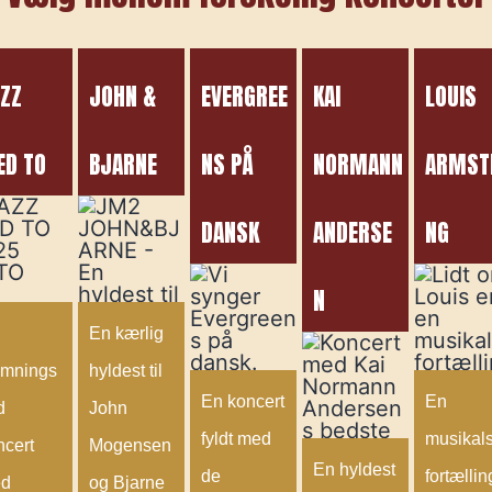
ZZ
JOHN &
EVERGREE
KAI
LOUIS
D TO
BJARNE
NS PÅ
NORMANN
ARMST
DANSK
ANDERSE
NG
N
En kærlig
emnings
hyldest til
En koncert
En
d
John
fyldt med
musikal
ncert
Mogensen
En hyldest
de
fortællin
d
og Bjarne